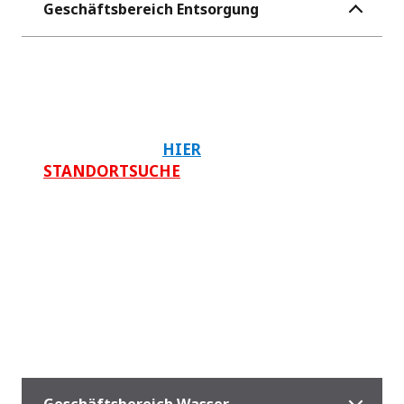
Geschäftsbereich Entsorgung
Sie haben Fragen zu Ihrem
Entsorgungsgebiet? Sie suchen
einen Standort in Ihrer Nähe?
Dann klicken Sie
HIER
, um zu unserer
STANDORTSUCHE
zu gelangen.
Überregionale Themen richten Sie bitte an
unsere Zentrale:
Veolia Umweltservice GmbH
Amerigo-Vespucci-Platz 1
20457 Hamburg
Tel.: +49 (0) 40 - 78101-0
Geschäftsbereich Wasser