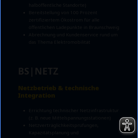
halböffentliche Standorte)
Bereitstellung von 100 Prozent
zertifiziertem Ökostrom für alle
öffentlichen Ladepunkte in Braunschweig
Abrechnung und Kundenservice rund um
das Thema Elektromobilität
BS|NETZ
Netzbetrieb & technische
Integration
Errichtung technischer Netzinfrastruktur
(z. B. neue Mittelspannungsstationen)
Netzverträglichkeitsprüfungen,
Kapazitätsplanung und