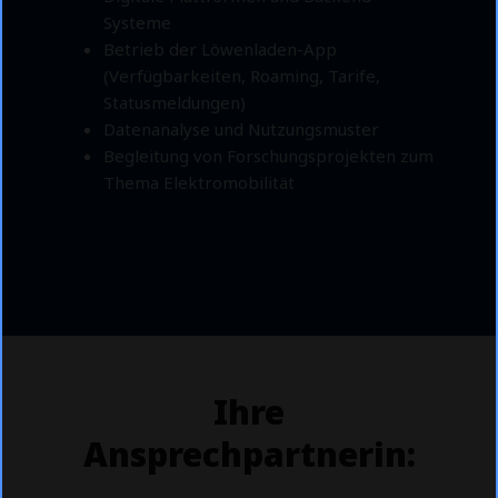
Systeme
Betrieb der Löwenladen-App
(Verfügbarkeiten, Roaming, Tarife,
Statusmeldungen)
Datenanalyse und Nutzungsmuster
Begleitung von Forschungsprojekten zum
Thema Elektromobilität
Ihre
Ansprechpartnerin: