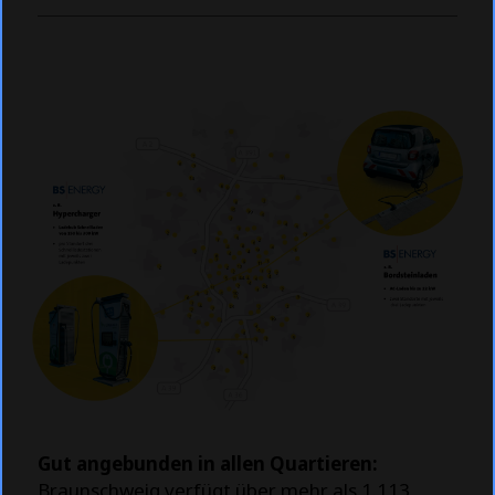
Gut angebunden in allen Quartieren:
Braunschweig verfügt über mehr als 1.113