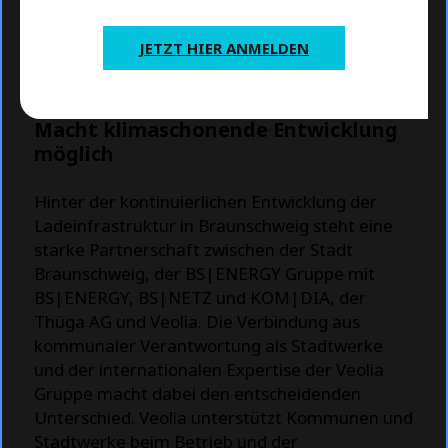
JETZT HIER ANMELDEN
Starke Partnerschaft
Macht klimaschonende Entwicklung
möglich
Hinter der kontinuierlichen Entwicklung der
Ladeinfrastruktur in Braunschweig steht eine
starke Partnerschaft zwischen der Stadt
Braunschweig, der BS|ENERGY Gruppe mit
BS|ENERGY, BS|NETZ und KOM|DIA, der
Thüga AG und Veolia. Die Verbindung aus
kommunaler Verantwortung als Stadtwerke
und der internationalen Expertise der Veolia
Gruppe macht dabei den entscheidenden
Unterschied. Veolia unterstützt Kommunen und
Stadtwerke beim Betrieb und der