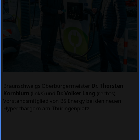
Braunschweigs Oberbürgermeister
Dr. Thorsten
Kornblum
(links) und
Dr. Volker Lang
(rechts),
Vorstandsmitglied von BS Energy bei den neuen
Hyperchargern am Thüringenplatz.