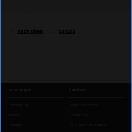
↑
nach oben
←
zurück
Leistungen
Karriere
Entsorgung
Stellenangebote
Wasser
Ausbildung
Energie
Studium und Einstieg