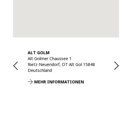
ALT GOLM
BACKNANG
Alt Golmer Chaussee 1
Mühlgrund 9 -
Rietz-Neuendorf, OT Alt Gol 15848
Backnang 715
Deutschland
Deutschland
NEN
MEHR INFORMATIONEN
MEHR IN