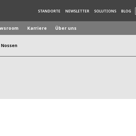
STANDORTE
NEWSLETTER
SOLUTIONS
BLOG
wsroom
Karriere
Über uns
Nossen
rld
DLE EAST
EUROPE
LATIN AMERICA
AND NEW ZEALAND
NORTH AMERICA