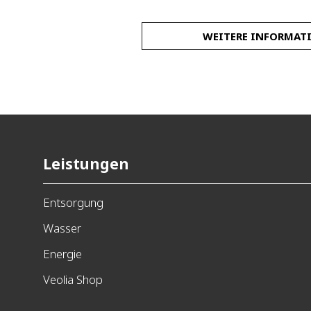
Veolia
WEITERE INFORMAT
ERFAHREN SIE MEHR Ü
DIENSTLEISTUNGEN AM
Geschäftszeiten
Leistungen
Mo - Fr 8:00 - 16:30 Uhr
Entsorgung
Telefon: +49 (0) 35242 - 48945
Fax: +49 (0) 35242 489454
Wasser
E-Mail:
de.vsd.nossen@veolia.
Energie
Veolia Shop