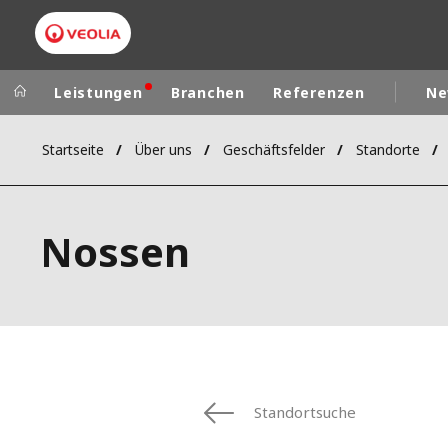
Leistungen
Branchen
Referenzen
Ne
Startseite
Über uns
Geschäftsfelder
Standorte
Veolia Group
In the wo
AFRICA - MID
VEOLIA.COM
Nossen
ASIA
CAMPUS
AUSTRALIA 
FOUNDATION
INSTITUTE
Standortsuche