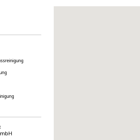
ssreinigung
gung
inigung
:
 GmbH