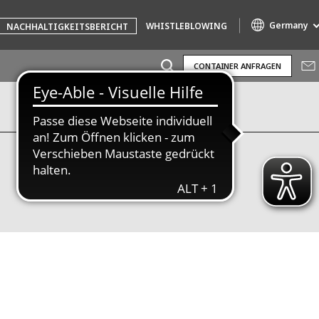
Germany
WHISTLEBLOWING
NACHHALTIGKEITSBERICHT
CONTAINER ANFRAGEN
Specialty Brands
AIR QUALITY
ENGINEERING & CONSULTING
HAZARDOUS WASTE EUROPE
INDUSTRIES GLOBAL SOLUTIONS
NUCLEAR SOLUTIONS
OFIS
SEDE BENELUX
VEOLIA AGRICULTURE