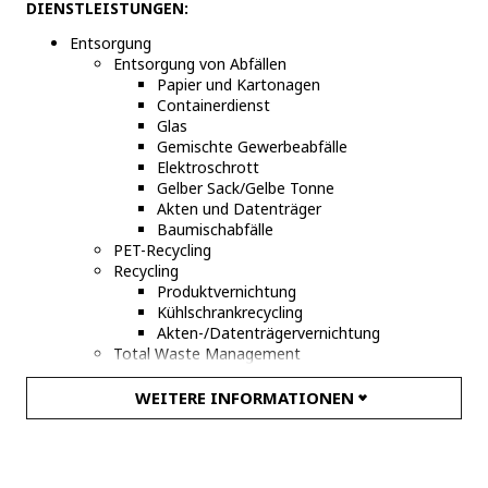
DIENSTLEISTUNGEN:
Entsorgung
Entsorgung von Abfällen
Papier und Kartonagen
Containerdienst
Glas
Gemischte Gewerbeabfälle
Elektroschrott
Gelber Sack/Gelbe Tonne
Akten und Datenträger
Baumischabfälle
PET-Recycling
Recycling
Produktvernichtung
Kühlschrankrecycling
Akten-/Datenträgervernichtung
Total Waste Management
Vermarktung von Wertstoffen
Altpapier
WEITERE INFORMATIONEN
Bauschutt
Altholz
Kunststoffe
Metalle