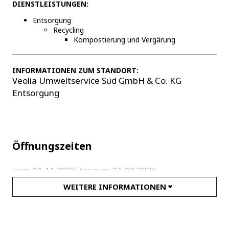
DIENSTLEISTUNGEN:
Entsorgung
Recycling
Kompostierung und Vergärung
INFORMATIONEN ZUM STANDORT:
Veolia Umweltservice Süd GmbH & Co. KG
Entsorgung
Öffnungszeiten
vom 01.11.2025 bis zum 31.03.2026
WEITERE INFORMATIONEN
Mo - Fr: 8:00 - 15:45 Uhr
Samstag, Sonntag, Feiertag geschlossen
Die Anlage ist vom 24.12.2025 bis 31.01.2026