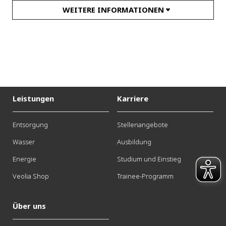
WEITERE INFORMATIONEN
E-Mail:
de-ves-region-sued@veolia.com
Ansprechpartner
Vertriebsinnendienst
Leistungen
Karriere
Telefon: +49 (0) 9241 48935 -10/-11
Entsorgung
Stellenangebote
Wasser
Ausbildung
E-Mail:
de-ves-sued-vid@veolia.com
Energie
Studium und Einstieg
Veolia Shop
Trainee-Programm
Über uns