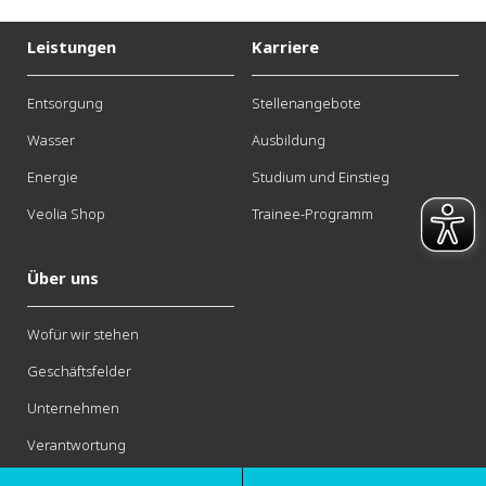
Telefon: +49 (0) 5371 - 8393-789
Leistungen
Karriere
Fax: +49 (0) 5371 - 8393-780
Entsorgung
Stellenangebote
E-Mail:
service@stadtwerke-gifhorn.de
Wasser
Ausbildung
Energie
Studium und Einstieg
Veolia Shop
Trainee-Programm
Stadtwerke Gifhorn
Über uns
Wofür wir stehen
Geschäftsfelder
Unternehmen
Verantwortung