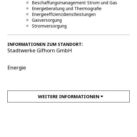
Beschaffungsmanagement Strom und Gas
Energieberatung und Thermografie
Energieeffizienzdienstleistungen
Gasversorgung
Stromversorgung
INFORMATIONEN ZUM STANDORT:
Stadtwerke Gifhorn GmbH
Energie
WEITERE INFORMATIONEN
Geschäftszeiten
Mo., Mi. und Do. 9:00 - 12:00 Uhr und 13:00 - 17:00
Uhr Fr. 9:00 - 12:00 Uhr und 13:00 - 15:00 Uhr