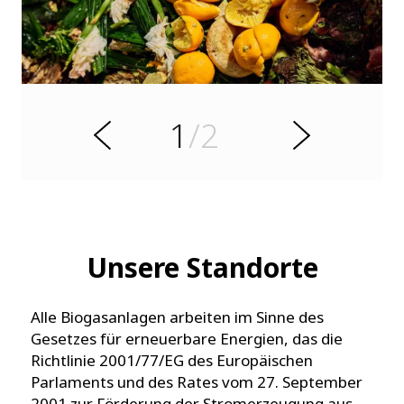
k
c
ü
r
2
/2
u
W
Z
e
i
t
e
r
Unsere Standorte
Alle Biogasanlagen arbeiten im Sinne des
Gesetzes für erneuerbare Energien, das die
Richtlinie 2001/77/EG des Europäischen
Parlaments und des Rates vom 27. September
2001 zur Förderung der Stromerzeugung aus