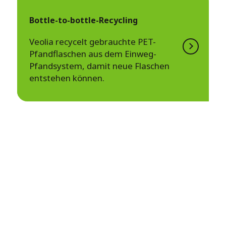
Bottle-to-bottle-Recycling
Veolia recycelt gebrauchte PET-
Pfandflaschen aus dem Einweg-
Pfandsystem, damit neue Flaschen
entstehen können.