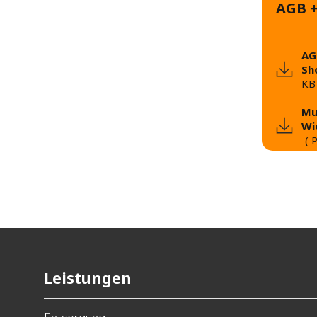
AGB +
AG
Sh
KB
Mu
Wi
(
Leistungen