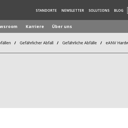
STANDORTE
NEWSLETTER
SOLUTIONS
BLOG
wsroom
Karriere
Über uns
fällen
Gefährlicher Abfall
Gefährliche Abfälle
eANV Hardw
rld
DLE EAST
EUROPE
LATIN AMERICA
AND NEW ZEALAND
NORTH AMERICA