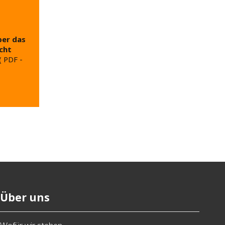
ber das
cht
(
PDF
-
Über uns