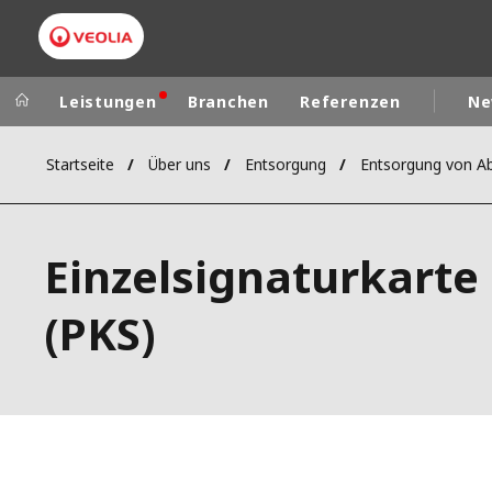
Leistungen
Branchen
Referenzen
Ne
Startseite
Über uns
Entsorgung
Entsorgung von Ab
Veolia Group
In the wo
AFRICA - MID
VEOLIA.COM
Einzelsignaturkarte
ASIA
CAMPUS
AUSTRALIA 
(PKS)
FOUNDATION
INSTITUTE