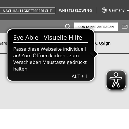
Germany
WHISTLEBLOWING
NACHHALTIGKEITSBERICHT
CONTAINER ANFRAGEN
are günstig einkaufen
Einzelsignaturkarte TC QSign
Specialty Brands
AIR QUALITY
ENGINEERING & CONSULTING
HAZARDOUS WASTE EUROPE
INDUSTRIES GLOBAL SOLUTIONS
NUCLEAR SOLUTIONS
OFIS
SEDE BENELUX
VEOLIA AGRICULTURE