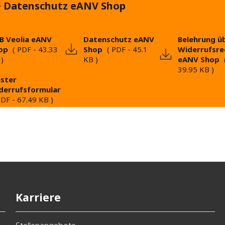
 Datenschutz eANV Shop
B Veolia eANV
Datenschutz eANV
Belehrung ü
op
(
PDF
-
43.33
Shop
(
PDF
-
45.1
Widerrufsre
)
KB
)
eANV Shop
39.95 KB
)
ster
derrufsformular
PDF
-
67.49 KB
)
Karriere