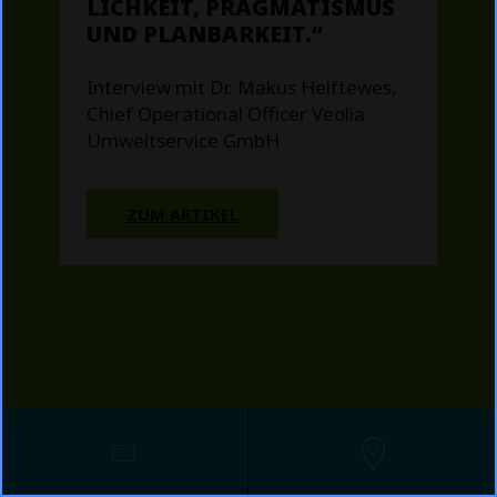
LICHKEIT, PRAGMATISMUS
UND PLANBARKEIT.“
Interview mit Dr. Makus Helftewes,
Chief Operational Officer Veolia
Umweltservice GmbH
ZUM ARTIKEL