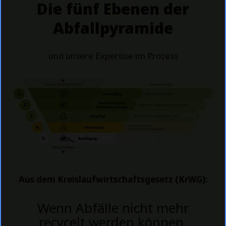
Die fünf Ebenen der
Abfallpyramide
und unsere Expertise im Prozess
Aus dem Kreislaufwirtschaftsgesetz (KrWG):
Wenn Abfälle nicht mehr
recycelt werden können,