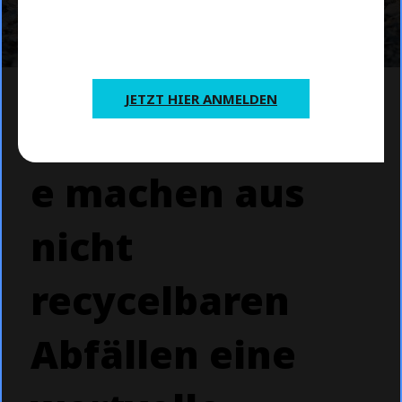
Expertenmeinungen und
Zukunftstrends – direkt in Ihr Postfach.
JETZT HIER ANMELDEN
Ersatzbrennstoff
e machen aus
nicht
recycelbaren
Abfällen eine