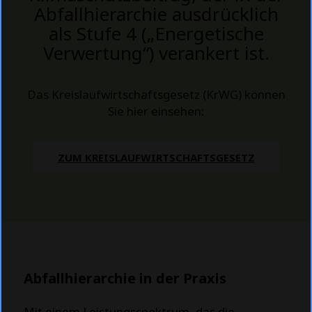
Abfallhierarchie ausdrücklich
als Stufe 4 („Energetische
Verwertung“) verankert ist.
Das Kreislaufwirtschaftsgesetz (KrWG) können
Sie hier einsehen:
ZUM KREISLAUFWIRTSCHAFTSGESETZ
Abfallhierarchie in der Praxis
Mit einem Leistungsspektrum, das die