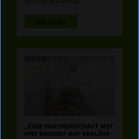
Versorgungssicherheit.
ZUM ARTIKEL
„EINE PARTNERSCHAFT MIT
UNS BASIERT AUF VERLÄSS­