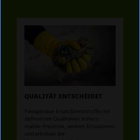
QUALITÄT ENTSCHEIDET
Passgenaue Ersatzbrennstoffe mit
definierten Qualitäten sichern
stabile Prozesse, senken Emissionen
und erhöhen die