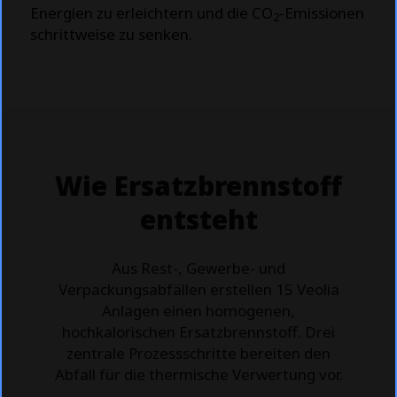
Energien zu erleichtern und die CO
-Emissionen
2
schrittweise zu senken.
Wie Ersatzbrennstoff
entsteht
Aus Rest-, Gewerbe- und
Verpackungsabfällen erstellen 15 Veolia
Anlagen einen homogenen,
hochkalorischen Ersatzbrennstoff. Drei
zentrale Prozessschritte bereiten den
Abfall für die thermische Verwertung vor.