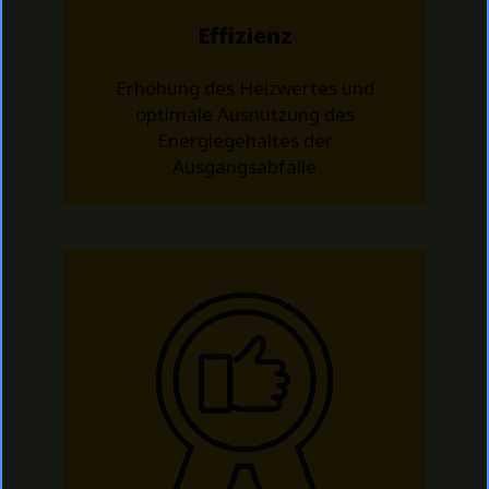
Effizienz
Erhöhung des Heizwertes und
optimale Ausnutzung des
Energiegehaltes der
Ausgangsabfälle